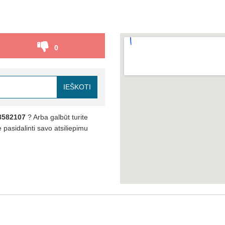
0
IEŠKOTI
8582107
? Arba galbūt turite
pasidalinti savo atsiliepimu