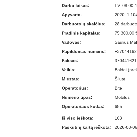
Darbo laikas:
I-V: 08.00-
Apyvarta:
2020: 1 10
Darbuotojų skaičius:
28 darbuoto
Pradinis kapitalas:
75 300,00 
Vadovas:
Saulius Mal
Papildomas numeris:
+37044162
Faksas:
370441621
Veikla:
Baldai (pr
Miestas:
Šilutė
Operatorius:
Bitė
Numerio tipas:
Mobilus
Operatoriaus kodas:
685
Iš viso ieškota:
103
Paskutinį kartą ieškota:
2026-08-06