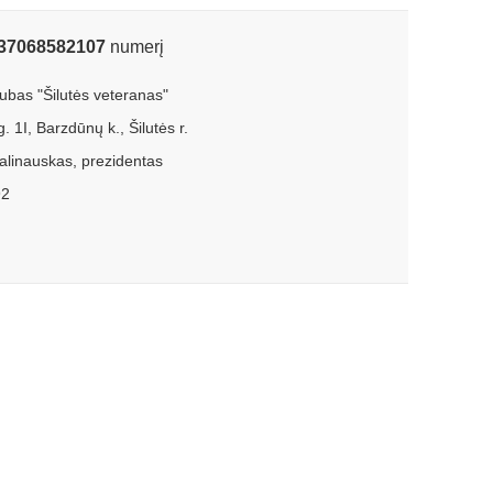
37068582107
numerį
lubas "Šilutės veteranas"
 1I, Barzdūnų k., Šilutės r.
alinauskas, prezidentas
92