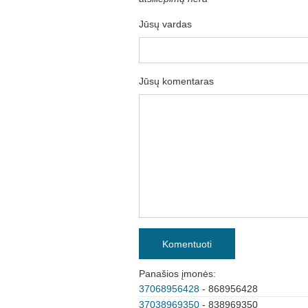
Jūsų vardas
Jūsų komentaras
Komentuoti
Panašios įmonės:
37068956428
- 868956428
37038969350
- 838969350