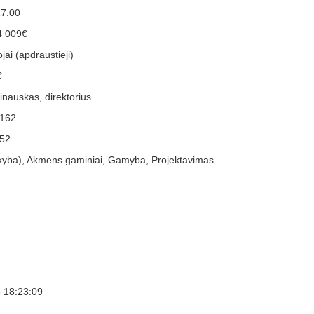
17.00
4 009€
jai (apdraustieji)
€
inauskas, direktorius
162
52
ekyba), Akmens gaminiai, Gamyba, Projektavimas
 18:23:09