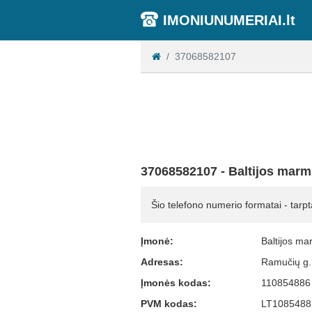
IMONIUNUMERIAI.lt
37068582107
37068582107 - Baltijos mar
Šio telefono numerio formatai - tarpt
Įmonė:
Baltijos m
Adresas:
Ramučių g. 
Įmonės kodas:
110854886
PVM kodas:
LT1085488