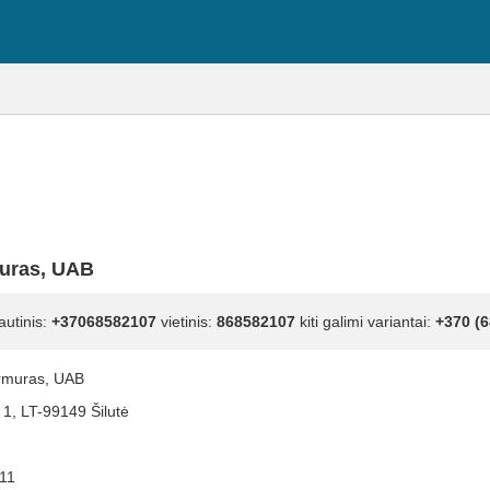
muras, UAB
autinis:
+37068582107
vietinis:
868582107
kiti galimi variantai:
+370 (6
armuras, UAB
1, LT-99149 Šilutė
11