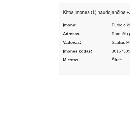
Kitos įmonės (1) naudojančios
+
Įmonė:
Futbolo k
Adresas:
Ramučių g.
Vadovas:
Saulius M
Įmonės kodas:
3016750
Miestas:
Šilutė