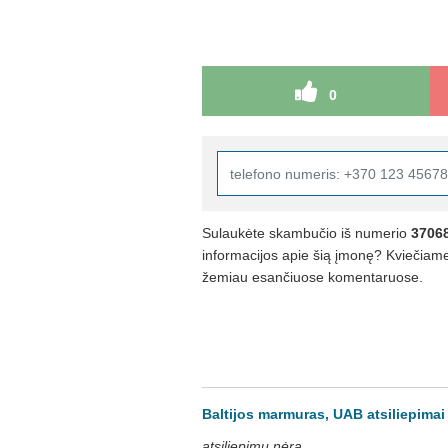
0
Sulaukėte skambučio iš numerio
3706
informacijos apie šią įmonę? Kviečiame 
žemiau esančiuose komentaruose.
Baltijos marmuras, UAB atsiliepimai
atsiliepimų nėra