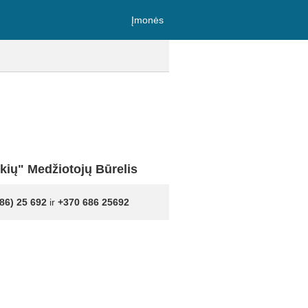
Įmonės
škių" Medžiotojų Būrelis
86) 25 692
ir
+370 686 25692