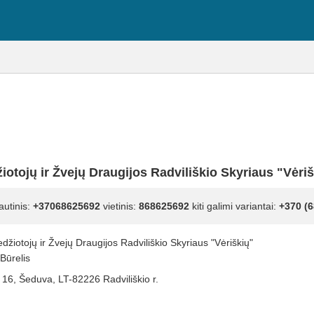
otojų ir Žvejų Draugijos Radviliškio Skyriaus "Vėri
autinis:
+37068625692
vietinis:
868625692
kiti galimi variantai:
+370 (6
džiotojų ir Žvejų Draugijos Radviliškio Skyriaus "Vėriškių"
Būrelis
 16, Šeduva, LT-82226 Radviliškio r.