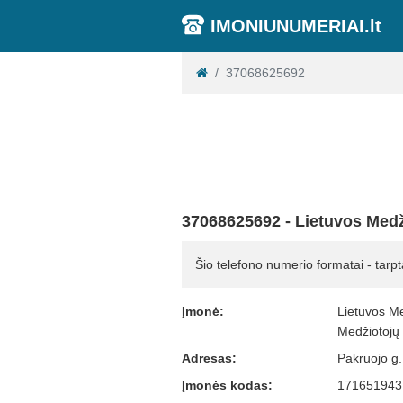
IMONIUNUMERIAI.lt
37068625692
37068625692 - Lietuvos Medži
Šio telefono numerio formatai - tarpt
Įmonė:
Lietuvos Me
Medžiotojų 
Adresas:
Pakruojo g.
Įmonės kodas:
171651943