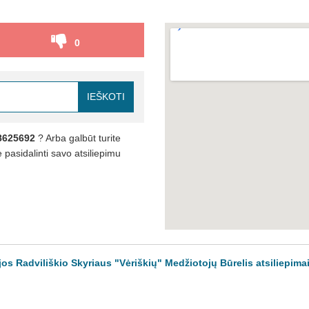
0
IEŠKOTI
8625692
? Arba galbūt turite
pasidalinti savo atsiliepimu
os Radviliškio Skyriaus "Vėriškių" Medžiotojų Būrelis atsiliepima