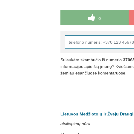
0
Sulaukėte skambučio iš numerio
3706
informacijos apie šią įmonę? Kviečiame 
žemiau esančiuose komentaruose.
Lietuvos Medžiotojų ir Žvejų Draugij
atsiliepimų nėra