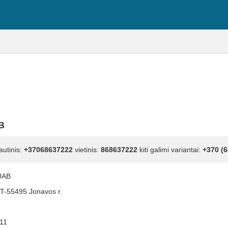
B
autinis:
+37068637222
vietinis:
868637222
kiti galimi variantai:
+370 (6
UAB
LT-55495 Jonavos r.
11