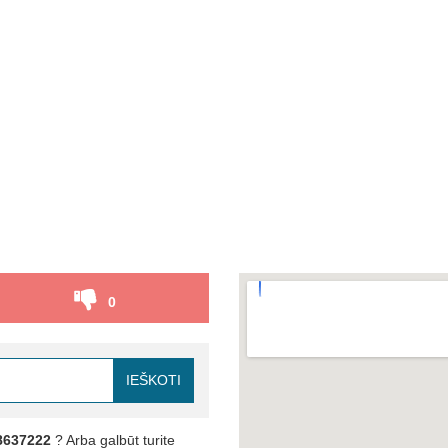
0
IEŠKOTI
8637222
? Arba galbūt turite