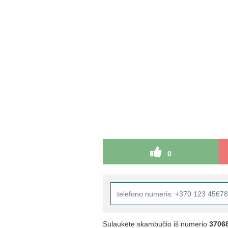
0
Sulaukėte skambučio iš numerio
3706