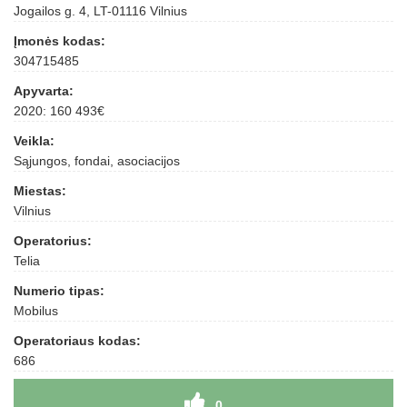
Jogailos g. 4, LT-01116 Vilnius
Įmonės kodas:
304715485
Apyvarta:
2020: 160 493€
Veikla:
Sąjungos, fondai, asociacijos
Miestas:
Vilnius
Operatorius:
Telia
Numerio tipas:
Mobilus
Operatoriaus kodas:
686
0