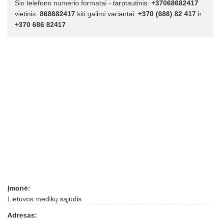
Šio telefono numerio formatai - tarptautinis:
+37068682417
vietinis:
868682417
kiti galimi variantai:
+370 (686) 82 417
ir
+370 686 82417
Įmonė:
Lietuvos medikų sąjūdis
Adresas: