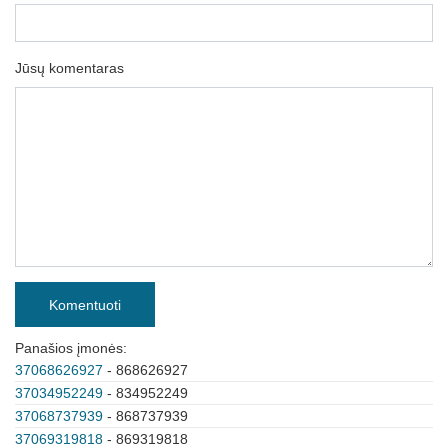
Jūsų komentaras
Komentuoti
Panašios įmonės:
37068626927
- 868626927
37034952249
- 834952249
37068737939
- 868737939
37069319818
- 869319818