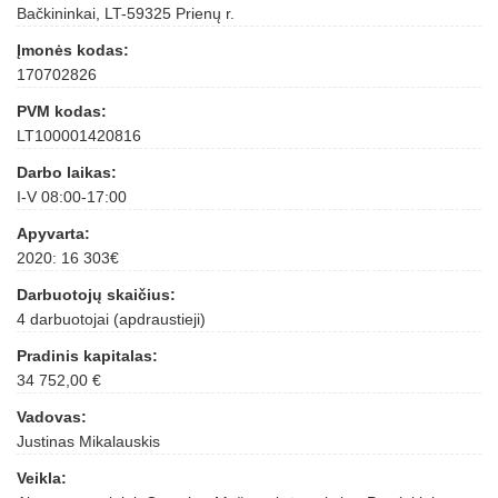
Bačkininkai, LT-59325 Prienų r.
Įmonės kodas:
170702826
PVM kodas:
LT100001420816
Darbo laikas:
I-V 08:00-17:00
Apyvarta:
2020: 16 303€
Darbuotojų skaičius:
4 darbuotojai (apdraustieji)
Pradinis kapitalas:
34 752,00 €
Vadovas:
Justinas Mikalauskis
Veikla: