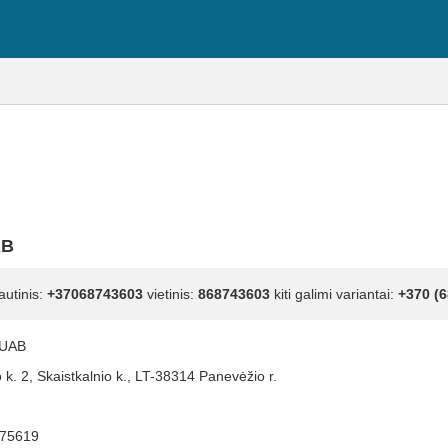
AB
autinis:
+37068743603
vietinis:
868743603
kiti galimi variantai:
+370 (6
 UAB
o k. 2, Skaistkalnio k., LT-38314 Panevėžio r.
75619