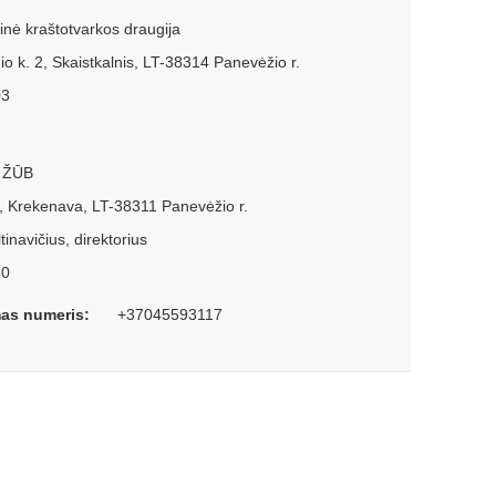
nė kraštotvarkos draugija
io k. 2, Skaistkalnis, LT-38314 Panevėžio r.
03
, ŽŪB
28, Krekenava, LT-38311 Panevėžio r.
inavičius, direktorius
60
as numeris:
+37045593117