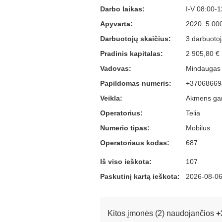
Darbo laikas:
I-V 08:00-1
Apyvarta:
2020: 5 00
Darbuotojų skaičius:
3 darbuotoja
Pradinis kapitalas:
2 905,80 €
Vadovas:
Mindaugas K
Papildomas numeris:
+37068669
Veikla:
Akmens gam
Operatorius:
Telia
Numerio tipas:
Mobilus
Operatoriaus kodas:
687
Iš viso ieškota:
107
Paskutinį kartą ieškota:
2026-08-06
Kitos įmonės (2) naudojančios
+