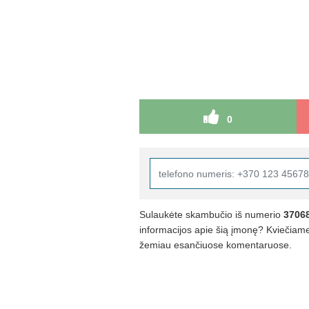
0
Sulaukėte skambučio iš numerio
3706
informacijos apie šią įmonę? Kviečiame 
žemiau esančiuose komentaruose.