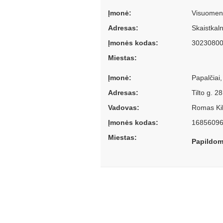
Įmonė:
Visuomeni
Adresas:
Skaistkaln
Įmonės kodas:
3023080
Miestas:
Įmonė:
Papalčiai
Adresas:
Tilto g. 
Vadovas:
Romas Kilt
Įmonės kodas:
1685609
Miestas:
Papildom