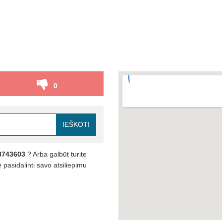
0
IEŠKOTI
8743603
? Arba galbūt turite
pasidalinti savo atsiliepimu