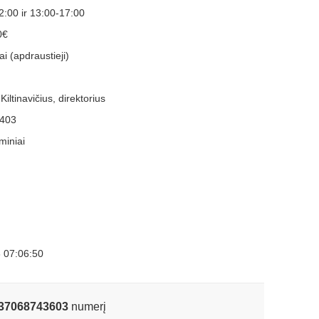
2:00 ir 13:00-17:00
0€
i (apdraustieji)
iltinavičius, direktorius
403
iniai
 07:06:50
37068743603
numerį