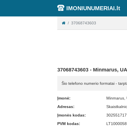
IMONIUNUMERIAI.lt
37068743603
37068743603 - Minmarus, U
Šio telefono numerio formatai - tarpt
Įmonė:
Minmarus,
Adresas:
Skaistkalni
Įmonės kodas:
302551717
PVM kodas:
LT1000058