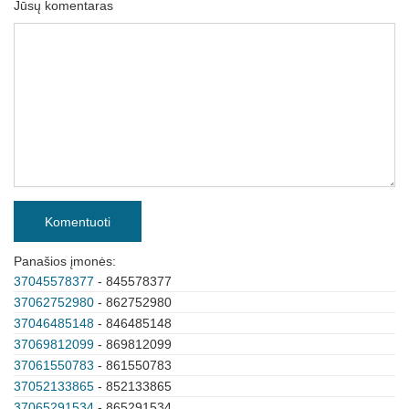
Jūsų komentaras
Komentuoti
Panašios įmonės:
37045578377
- 845578377
37062752980
- 862752980
37046485148
- 846485148
37069812099
- 869812099
37061550783
- 861550783
37052133865
- 852133865
37065291534
- 865291534