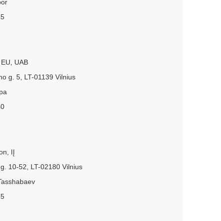
bor
45
e EU, UAB
no g. 5, LT-01139 Vilnius
rpa
40
n, IĮ
 g. 10-52, LT-02180 Vilnius
 Tasshabaev
85