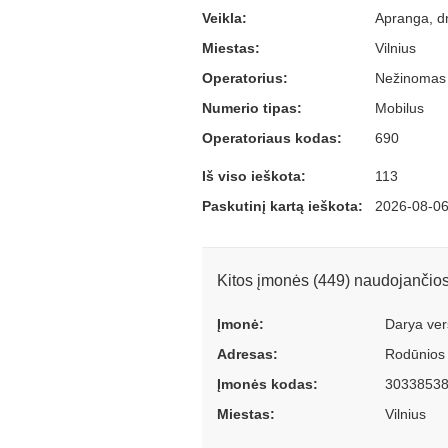
Veikla:
Apranga, dr
Miestas:
Vilnius
Operatorius:
Nežinomas
Numerio tipas:
Mobilus
Operatoriaus kodas:
690
Iš viso ieškota:
113
Paskutinį kartą ieškota:
2026-08-06
Kitos įmonės (449) naudojančio
Įmonė:
Darya ver
Adresas:
Rodūnios 
Įmonės kodas:
3033853
Miestas:
Vilnius