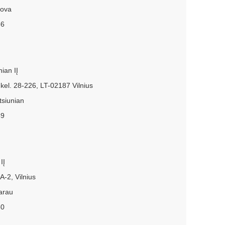
nova
56
nian IĮ
kel. 28-226, LT-02187 Vilnius
tsiunian
49
IĮ
7A-2, Vilnius
arau
50