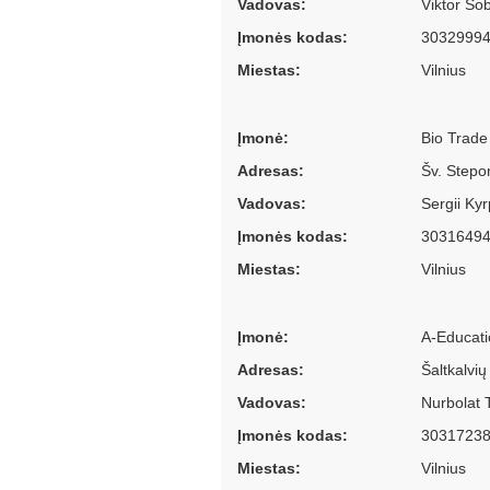
Vadovas:
Viktor So
Įmonės kodas:
3032999
Miestas:
Vilnius
Įmonė:
Bio Trad
Adresas:
Šv. Stepo
Vadovas:
Sergii Ky
Įmonės kodas:
3031649
Miestas:
Vilnius
Įmonė:
A-Educatio
Adresas:
Šaltkalvių
Vadovas:
Nurbolat
Įmonės kodas:
3031723
Miestas:
Vilnius