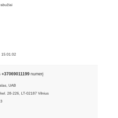
abužiai
 15:01:02
s
+37069011199
numerį
slas, UAB
kel. 28-226, LT-02187 Vilnius
83