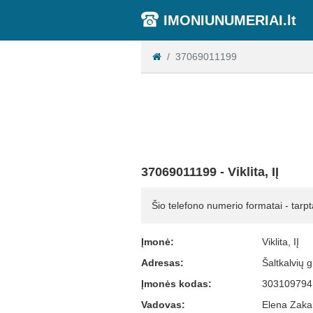
IMONIUNUMERIAI.lt
37069011199
37069011199 - Viklita, IĮ
Šio telefono numerio formatai - tarpt
Įmonė:
Viklita, IĮ
Adresas:
Šaltkalvių 
Įmonės kodas:
303109794
Vadovas:
Elena Zaka