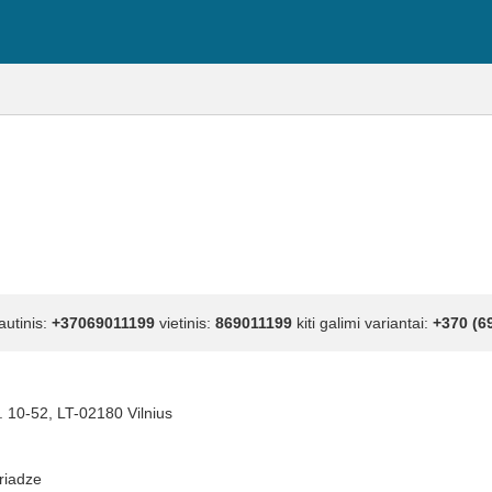
autinis:
+37069011199
vietinis:
869011199
kiti galimi variantai:
+370 (6
g. 10-52, LT-02180 Vilnius
riadze