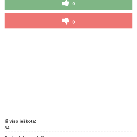
0
0
Iš viso ieškota:
84