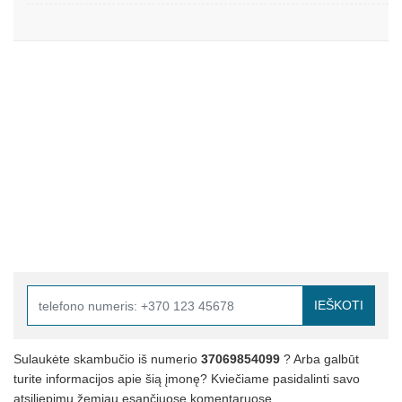
IEŠKOTI
Sulaukėte skambučio iš numerio
37069854099
? Arba galbūt
turite informacijos apie šią įmonę? Kviečiame pasidalinti savo
atsiliepimu žemiau esančiuose komentaruose.