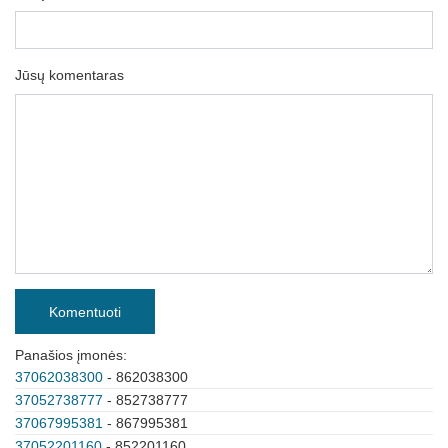
Jūsų komentaras
Komentuoti
Panašios įmonės:
37062038300
- 862038300
37052738777
- 852738777
37067995381
- 867995381
37052201160
- 852201160