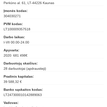
Perkūno al. 61, LT-44226 Kaunas
Įmonės kodas:
304030271
PVM kodas:
LT100009357518
Darbo laikas:
I-VII 00.00-24.00
Apyvarta:
2020: 681 498€
Darbuotojų skaičius:
28 darbuotojai (apdraustieji)
Pradinis kapitalas:
39 588,32 €
Banko sąskaitos kodas:
LT247300010142889063
Vadovas: