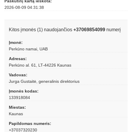
Paskutinį kartą ieškota:
2026-08-09 04:31:38
Kitos įmonės (1) naudojančios
+37069854099
numerį
Įmonė:
Perkūno namai, UAB
Adresas:
Perkūno al. 61, LT-44226 Kaunas
Vadovas:
Jurga Gustaitė, generalinis direktorius
Įmonės kodas:
133918084
Miestas:
Kaunas
Papildomas numeris:
+37037320230