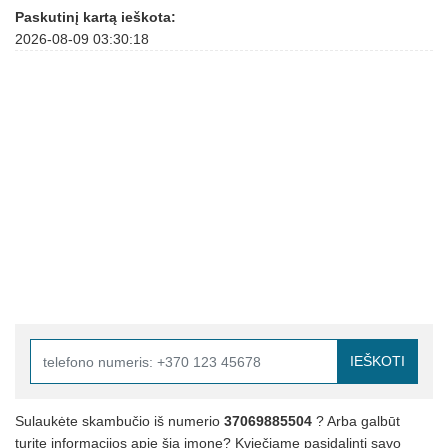
Paskutinį kartą ieškota:
2026-08-09 03:30:18
IEŠKOTI
Sulaukėte skambučio iš numerio
37069885504
? Arba galbūt
turite informacijos apie šią įmonę? Kviečiame pasidalinti savo