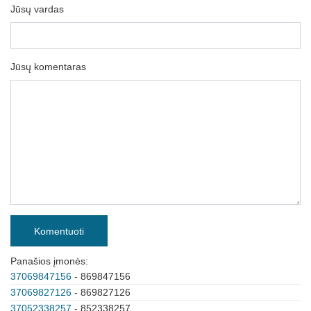
Jūsų vardas
Jūsų komentaras
Komentuoti
Panašios įmonės:
37069847156
- 869847156
37069827126
- 869827126
37052338257
- 852338257