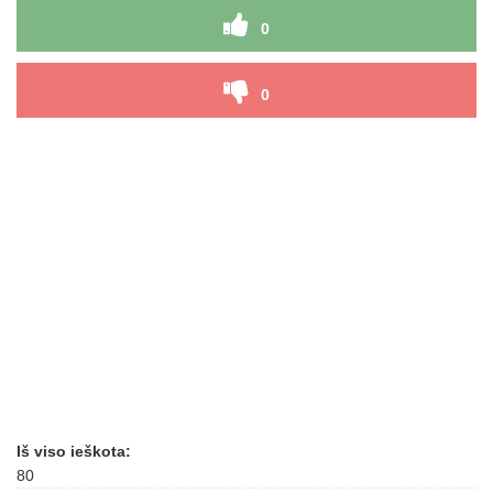
0
0
Iš viso ieškota:
80