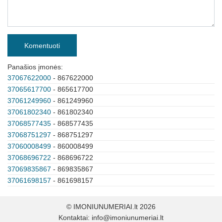
Komentuoti
Panašios įmonės:
37067622000
- 867622000
37065617700
- 865617700
37061249960
- 861249960
37061802340
- 861802340
37068577435
- 868577435
37068751297
- 868751297
37060008499
- 860008499
37068696722
- 868696722
37069835867
- 869835867
37061698157
- 861698157
© IMONIUNUMERIAI.lt 2026
Kontaktai:
info@imoniunumeriai.lt