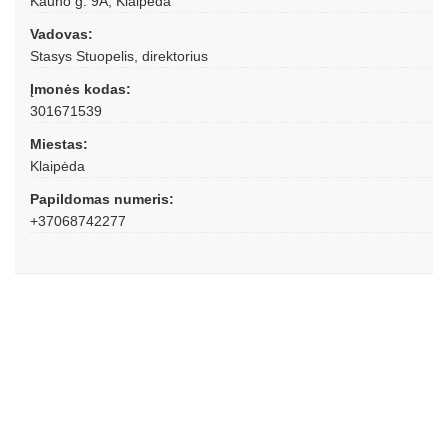
Kauno g. 9A, Klaipėda
Vadovas:
Stasys Stuopelis, direktorius
Įmonės kodas:
301671539
Miestas:
Klaipėda
Papildomas numeris:
+37068742277