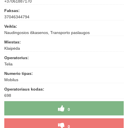
+37061887170
Faksas:
37046344794
Veikla:
Naudingosios iškasenos, Transporto paslaugos
Miestas:
Klaipėda
Operatorius:
Telia
Numerio tipas:
Mobilus
Operatoriaus kodas:
698
0
0