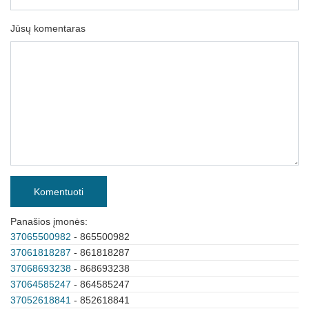
Jūsų komentaras
Komentuoti
Panašios įmonės:
37065500982
- 865500982
37061818287
- 861818287
37068693238
- 868693238
37064585247
- 864585247
37052618841
- 852618841