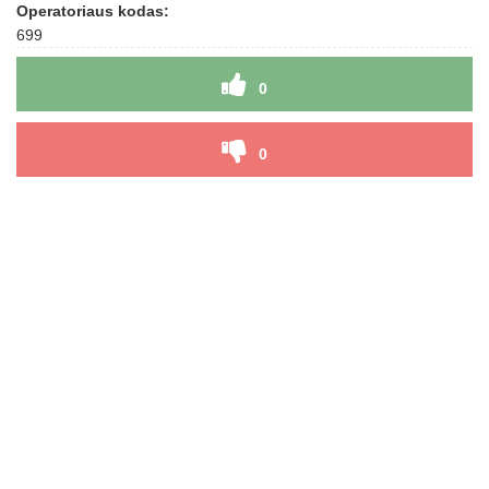
Operatoriaus kodas:
699
0
0