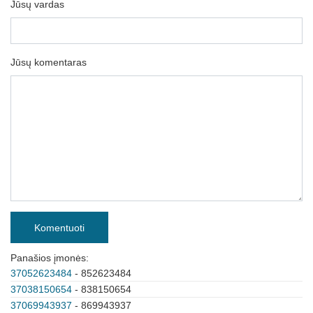
Jūsų vardas
Jūsų komentaras
Komentuoti
Panašios įmonės:
37052623484
- 852623484
37038150654
- 838150654
37069943937
- 869943937