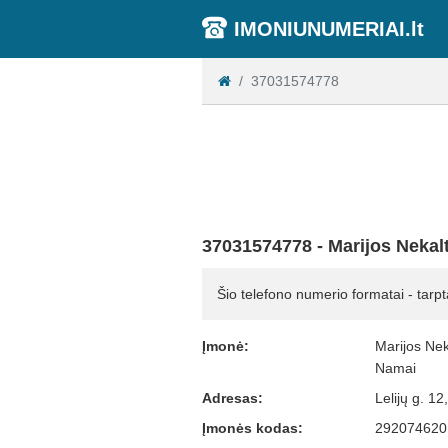
IMONIUNUMERIAI.lt
37031574778
37031574778 - Marijos Nekal
Šio telefono numerio formatai - tarpt
Įmonė:
Marijos Nek
Namai
Adresas:
Lelijų g. 12
Įmonės kodas:
292074620