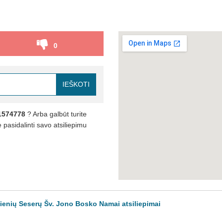
0
IEŠKOTI
1574778
? Arba galbūt turite
pasidalinti savo atsiliepimu
dienių Seserų Šv. Jono Bosko Namai atsiliepimai