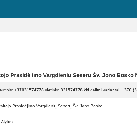
tojo Prasidėjimo Vargdienių Seserų Šv. Jono Bosko
autinis:
+37031574778
vietinis:
831574778
kiti galimi variantai:
+370 (3
altojo Prasidėjimo Vargdienių Seserų Šv. Jono Bosko
, Alytus