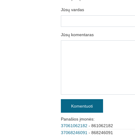
Jūsų vardas
Jūsų komentaras
Komentuoti
Panašios įmonės:
37061062182
- 861062182
37068246091
- 868246091