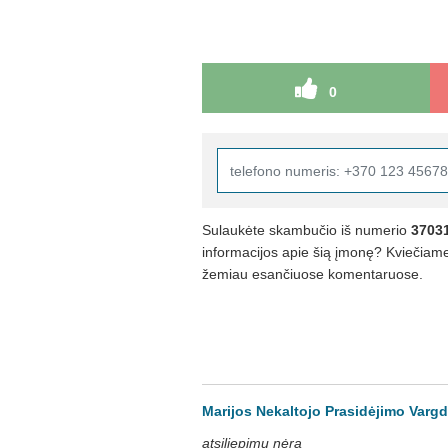
0
Sulaukėte skambučio iš numerio
3703
informacijos apie šią įmonę? Kviečiame 
žemiau esančiuose komentaruose.
Marijos Nekaltojo Prasidėjimo Varg
atsiliepimų nėra