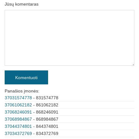
Jūsų komentaras
Komentuoti
Panašios įmonės:
37031574778
- 831574778
37061062182
- 861062182
37068246091
- 868246091
37068984867
- 868984867
37044374801
- 844374801
37034372769
- 834372769