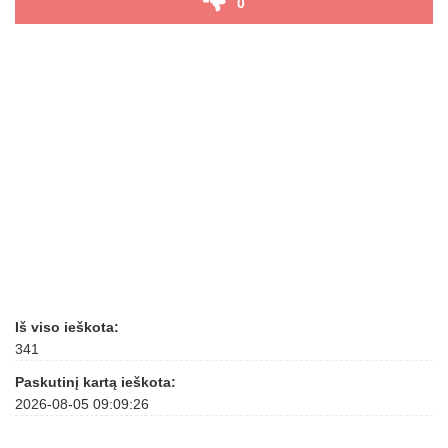
0
Iš viso ieškota:
341
Paskutinį kartą ieškota:
2026-08-05 09:09:26