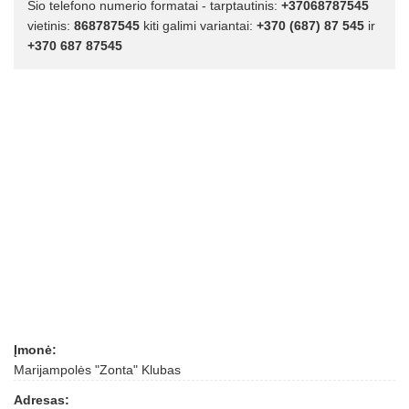
Šio telefono numerio formatai - tarptautinis:
+37068787545
vietinis:
868787545
kiti galimi variantai:
+370 (687) 87 545
ir
+370 687 87545
Įmonė:
Marijampolės "Zonta" Klubas
Adresas: