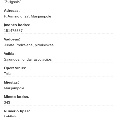
"Žvilgsnis"
Adresas:
P. Armino g. 27, Marijampolė
Įmonės kodas:
151475587
Vadovas:
Jūratė Preikšienė, pirmininkas
Veikla:
Sąjungos, fondai, asociacijos
Operatorius:
Telia
Miestas:
Marijampolė
Miesto kodas:
343
Numerio tipas:
Laidinis