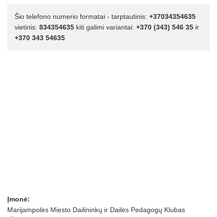
Šio telefono numerio formatai - tarptautinis:
+37034354635
vietinis:
834354635
kiti galimi variantai:
+370 (343) 546 35
ir
+370 343 54635
Įmonė:
Marijampolės Miesto Dailininkų ir Dailės Pedagogų Klubas