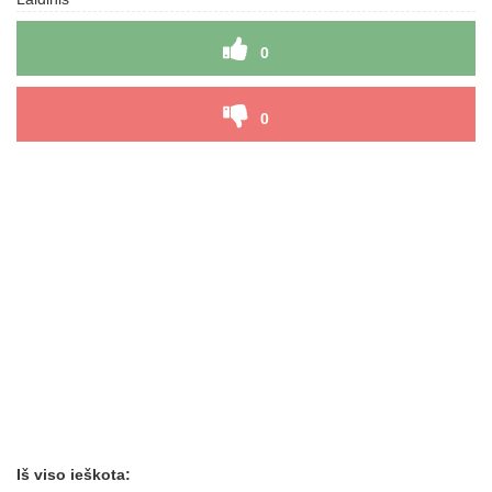
0
0
Iš viso ieškota: