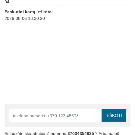
94
Paskutinį kartą ieškota:
2026-08-06 18:30:20
IEŠKOTI
Sulaukėte skambučio iš numerio
37034354635
? Arba galbūt