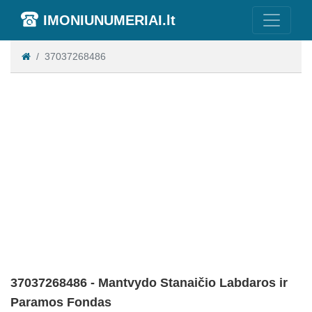
IMONIUNUMERIAI.lt
37037268486
37037268486 - Mantvydo Stanaičio Labdaros ir
Paramos Fondas