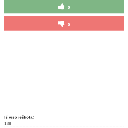
0
0
Iš viso ieškota:
138