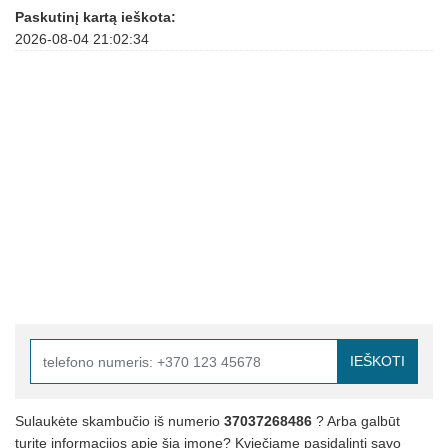
Paskutinį kartą ieškota:
2026-08-04 21:02:34
IEŠKOTI
Sulaukėte skambučio iš numerio
37037268486
? Arba galbūt
turite informacijos apie šią įmonę? Kviečiame pasidalinti savo