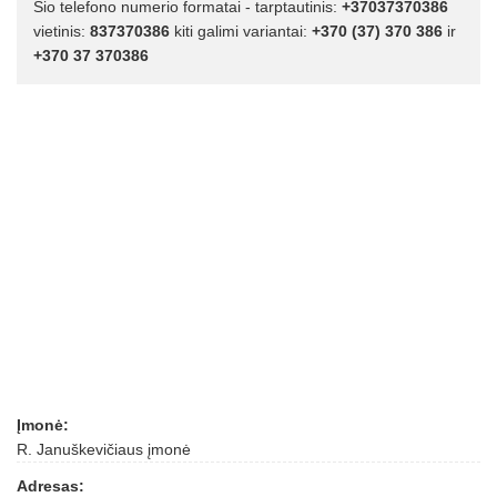
Šio telefono numerio formatai - tarptautinis:
+37037370386
vietinis:
837370386
kiti galimi variantai:
+370 (37) 370 386
ir
+370 37 370386
Įmonė:
R. Januškevičiaus įmonė
Adresas: