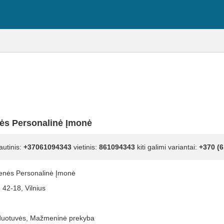
nės Personalinė Įmonė
autinis:
+37061094343
vietinis:
861094343
kiti galimi variantai:
+370 (6
ienės Personalinė Įmonė
 42-18, Vilnius
duotuvės, Mažmeninė prekyba