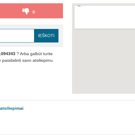
0
IEŠKOTI
1094343
? Arba galbūt turite
pasidalinti savo atsiliepimu
atsiliepimai