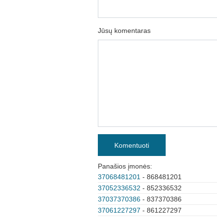
Jūsų komentaras
Komentuoti
Panašios įmonės:
37068481201
- 868481201
37052336532
- 852336532
37037370386
- 837370386
37061227297
- 861227297