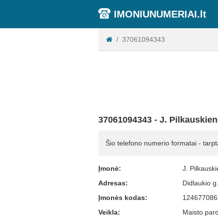
IMONIUNUMERIAI.lt
37061094343
37061094343 - J. Pilkauskie
Šio telefono numerio formatai - tarpt
Įmonė:
J. Pilkausk
Adresas:
Didlaukio g.
Įmonės kodas:
124677086
Veikla:
Maisto par