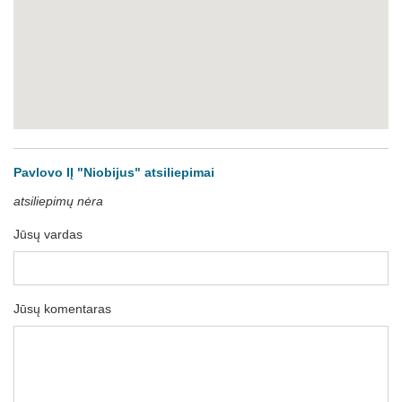
Pavlovo IĮ "Niobijus" atsiliepimai
atsiliepimų nėra
Jūsų vardas
Jūsų komentaras