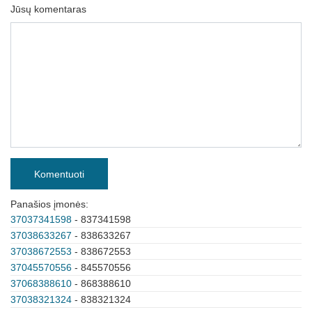
Jūsų komentaras
Komentuoti
Panašios įmonės:
37037341598
- 837341598
37038633267
- 838633267
37038672553
- 838672553
37045570556
- 845570556
37068388610
- 868388610
37038321324
- 838321324