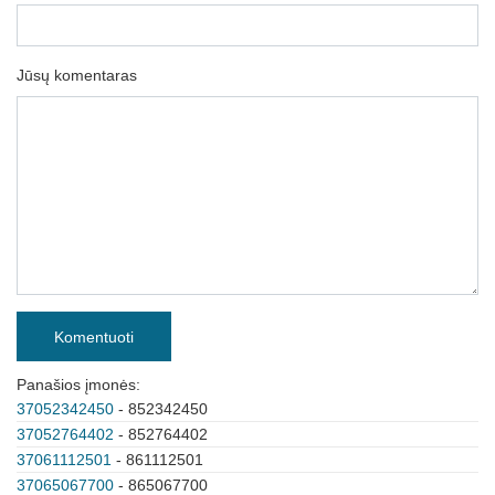
Jūsų komentaras
Komentuoti
Panašios įmonės:
37052342450
- 852342450
37052764402
- 852764402
37061112501
- 861112501
37065067700
- 865067700