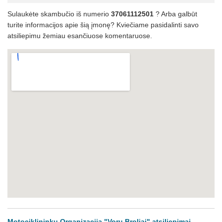
Sulaukėte skambučio iš numerio
37061112501
? Arba galbūt
turite informacijos apie šią įmonę? Kviečiame pasidalinti savo
atsiliepimu žemiau esančiuose komentaruose.
Motociklininkų Organizacija "Vorų Broliai" atsiliepimai