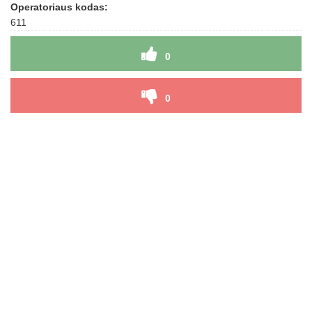
Operatoriaus kodas:
611
0
0