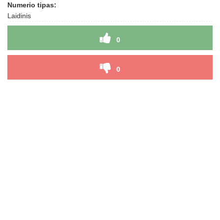
Numerio tipas:
Laidinis
0
0