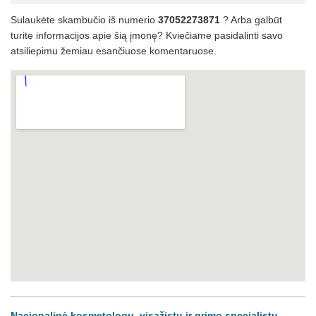
Sulaukėte skambučio iš numerio
37052273871
? Arba galbūt
turite informacijos apie šią įmonę? Kviečiame pasidalinti savo
atsiliepimu žemiau esančiuose komentaruose.
Nacionalinė kosmetologų, visažistų ir grimo specialistų