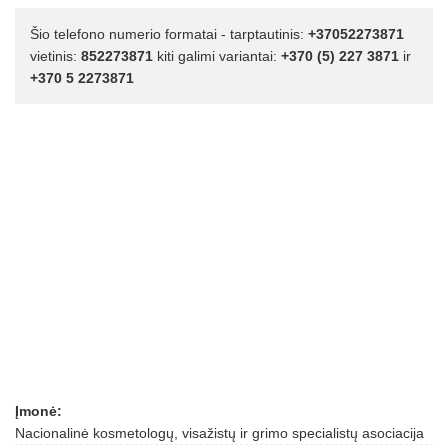
Šio telefono numerio formatai - tarptautinis:
+37052273871
vietinis:
852273871
kiti galimi variantai:
+370 (5) 227 3871
ir
+370 5 2273871
Įmonė:
Nacionalinė kosmetologų, visažistų ir grimo specialistų asociacija