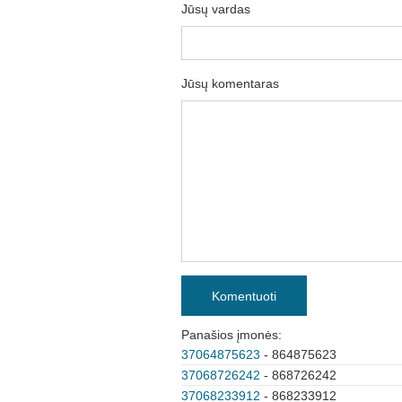
Jūsų vardas
Jūsų komentaras
Komentuoti
Panašios įmonės:
37064875623
- 864875623
37068726242
- 868726242
37068233912
- 868233912