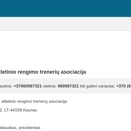
letinio rengimo trenerių asociacija
autinis:
+37060587321
vietinis:
860587321
kiti galimi variantai:
+370 (6
 atletinio rengimo trenerių asociacija
42, LT-44158 Kaunas
aliauskas, prezidentas