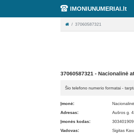
IMONIUNUMERIAI.lt
37060587321
37060587321 - Nacionalinė at
Šio telefono numerio formatai - tarpt
Įmonė:
Nacionalinė
Adresas:
Aušros g. 
Įmonės kodas:
303401909
Vadovas:
Sigitas Kav