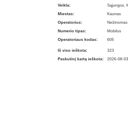
Veikla:
Sąjungos, f
Miestas:
Kaunas
Operatorius:
Nežinomas
Numerio tipas:
Mobilus
Operatoriaus kodas:
605
Iš viso ieškota:
323
Paskutinį kartą ieškota:
2026-08-03