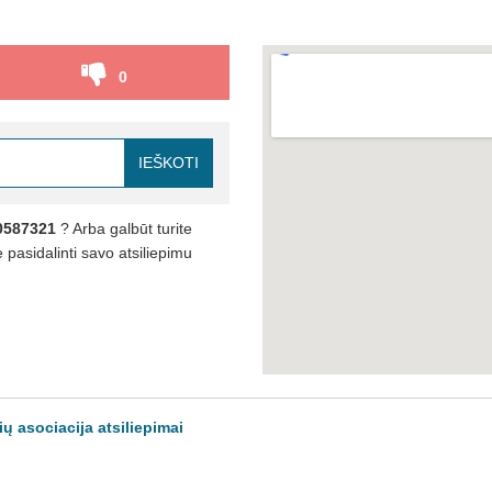
0
IEŠKOTI
0587321
? Arba galbūt turite
pasidalinti savo atsiliepimu
ių asociacija atsiliepimai