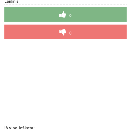
Laidinis
0
0
Iš viso ieškota: