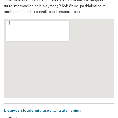
Sulaukėte skambučio iš numerio
37052330508
? Arba galbūt
turite informacijos apie šią įmonę? Kviečiame pasidalinti savo
atsiliepimu žemiau esančiuose komentaruose.
Lietuvos stogdengių asociacija atsiliepimai