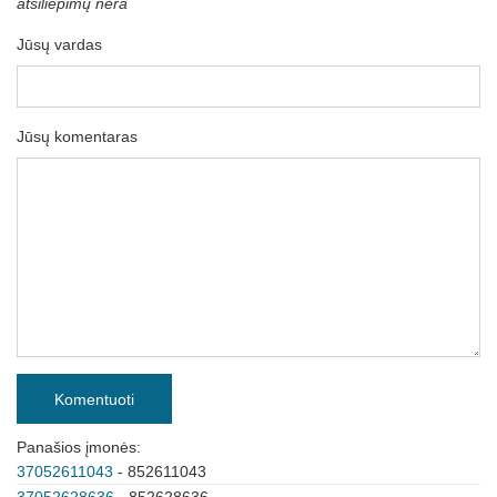
atsiliepimų nėra
Jūsų vardas
Jūsų komentaras
Komentuoti
Panašios įmonės:
37052611043
- 852611043