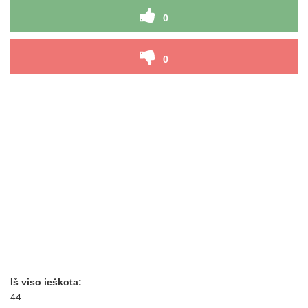
0
0
Iš viso ieškota:
44