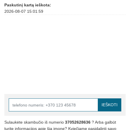
Paskutinį kartą ieškota:
2026-08-07 15:01:59
IEŠKOTI
Sulaukėte skambučio iš numerio
37052628636
? Arba galbūt
turite informacijos apie šią įmonę? Kviečiame pasidalinti savo