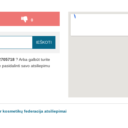
0
IEŠKOTI
2705718
? Arba galbūt turite
pasidalinti savo atsiliepimu
 kosmetikų federacija atsiliepimai