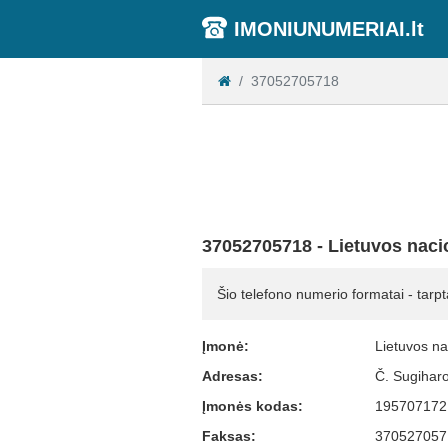
IMONIUNUMERIAI.lt
37052705718
37052705718 - Lietuvos naci
Šio telefono numerio formatai - tarpt
Įmonė:
Lietuvos na
Adresas:
Č. Sugiharo
Įmonės kodas:
195707172
Faksas:
370527057