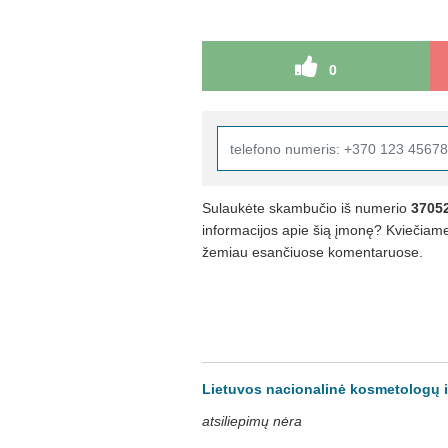
0
Sulaukėte skambučio iš numerio
3705
informacijos apie šią įmonę? Kviečiame 
žemiau esančiuose komentaruose.
Lietuvos nacionalinė kosmetologų ir
atsiliepimų nėra