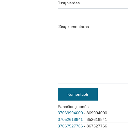
Jūsų vardas
Jūsų komentaras
Komentuoti
Panašios įmonės:
37069994000
- 869994000
37052618841
- 852618841
37067527766
- 867527766