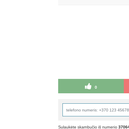
0
Sulaukėte skambučio iš numerio
3706