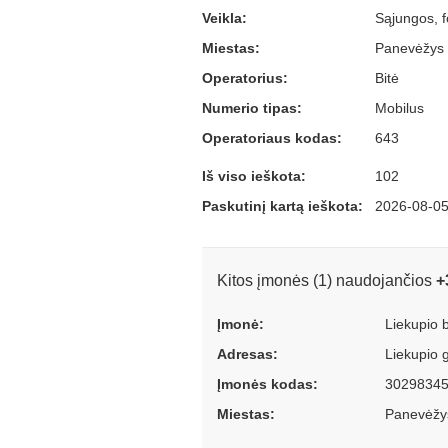
Veikla:
Sąjungos, f
Miestas:
Panevėžys
Operatorius:
Bitė
Numerio tipas:
Mobilus
Operatoriaus kodas:
643
Iš viso ieškota:
102
Paskutinį kartą ieškota:
2026-08-05
Kitos įmonės (1) naudojančios
+
Įmonė:
Liekupio
Adresas:
Liekupio 
Įmonės kodas:
3029834
Miestas:
Panevėžy