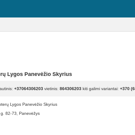
erų Lygos Panevėžio Skyrius
autinis:
+37064306203
vietinis:
864306203
kiti galimi variantai:
+370 (6
oterų Lygos Panevėžio Skyrius
g. 82-73, Panevėžys