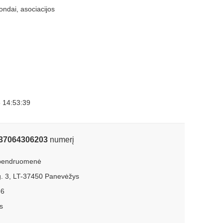
ondai, asociacijos
 14:53:39
37064306203
numerį
 bendruomenė
g. 3, LT-37450 Panevėžys
56
s