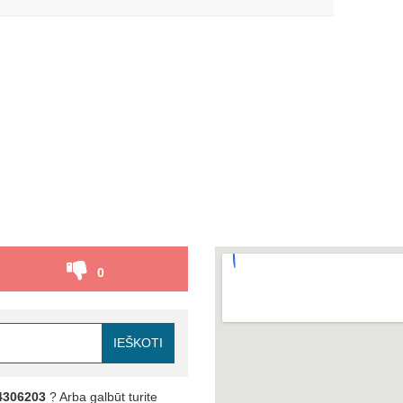
0
IEŠKOTI
4306203
? Arba galbūt turite