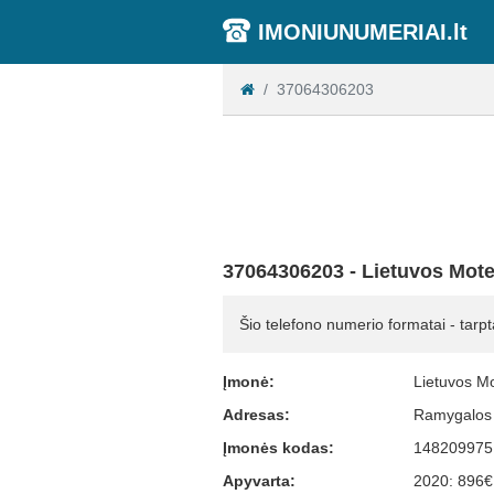
IMONIUNUMERIAI.lt
37064306203
37064306203 - Lietuvos Mot
Šio telefono numerio formatai - tarpt
Įmonė:
Lietuvos M
Adresas:
Ramygalos 
Įmonės kodas:
148209975
Apyvarta:
2020: 896€