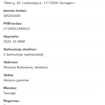
Tilžės g. 40, Lauksargių k., LT-73204 Tauragės r.
Įmonės kodas:
305202400
PVM kodas:
LT100012490413
Apyvarta:
2020: 15 080€
Darbuotojų skaičius:
2 darbuotojai (apdraustieji)
Vadovas:
Rimantė Butrimienė, direktorė
Veikla:
Akmens gaminiai
Miestas:
Tauragė
Regionas: