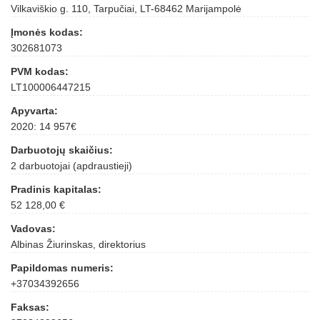
Vilkaviškio g. 110, Tarpučiai, LT-68462 Marijampolė
Įmonės kodas:
302681073
PVM kodas:
LT100006447215
Apyvarta:
2020: 14 957€
Darbuotojų skaičius:
2 darbuotojai (apdraustieji)
Pradinis kapitalas:
52 128,00 €
Vadovas:
Albinas Žiurinskas, direktorius
Papildomas numeris:
+37034392656
Faksas: