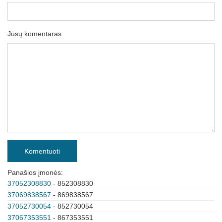
Jūsų komentaras
Komentuoti
Panašios įmonės:
37052308830
- 852308830
37069838567
- 869838567
37052730054
- 852730054
37067353551
- 867353551