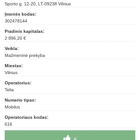
Sporto g. 12-20, LT-09238 Vilnius
Įmonės kodas:
302478144
Pradinis kapitalas:
2 896,20 €
Veikla:
Mažmeninė prekyba
Miestas:
Vilnius
Operatorius:
Telia
Numerio tipas:
Mobilus
Operatoriaus kodas:
616
0