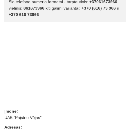
Šio telefono numerio formatai - tarptautinis:
+37061673966
vietinis:
861673966
kiti galimi variantai:
+370 (616) 73 966
ir
+370 616 73966
Įmonė:
UAB "Paįstrio Vėjas"
Adresas: