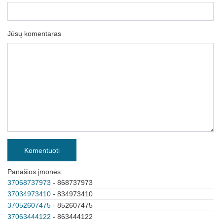
Jūsų komentaras
Komentuoti
Panašios įmonės:
37068737973
- 868737973
37034973410
- 834973410
37052607475
- 852607475
37063444122
- 863444122