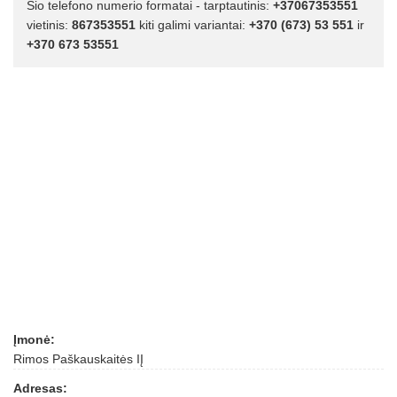
Šio telefono numerio formatai - tarptautinis:
+37067353551
vietinis:
867353551
kiti galimi variantai:
+370 (673) 53 551
ir
+370 673 53551
Įmonė:
Rimos Paškauskaitės IĮ
Adresas: