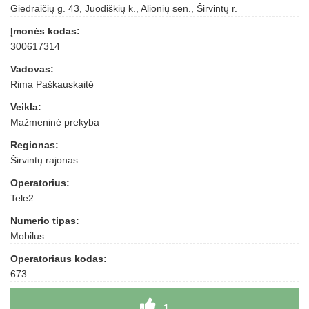
Giedraičių g. 43, Juodiškių k., Alionių sen., Širvintų r.
Įmonės kodas:
300617314
Vadovas:
Rima Paškauskaitė
Veikla:
Mažmeninė prekyba
Regionas:
Širvintų rajonas
Operatorius:
Tele2
Numerio tipas:
Mobilus
Operatoriaus kodas:
673
1