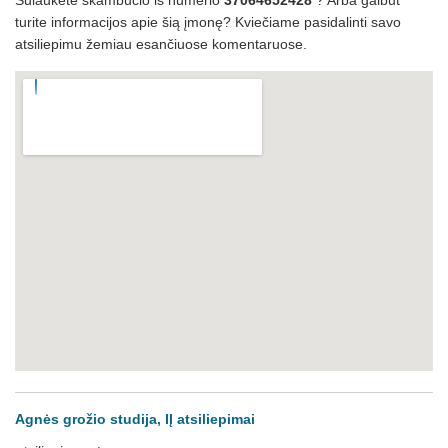
Sulaukėte skambučio iš numerio
37064652428
? Arba galbūt
turite informacijos apie šią įmonę? Kviečiame pasidalinti savo
atsiliepimu žemiau esančiuose komentaruose.
Agnės grožio studija, IĮ atsiliepimai