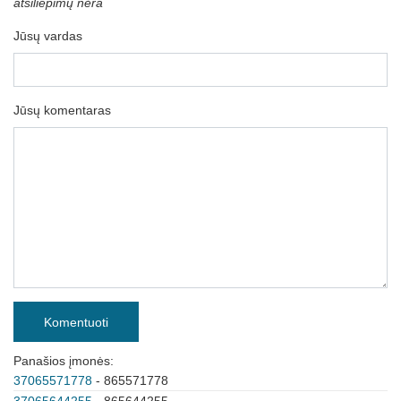
atsiliepimų nėra
Jūsų vardas
Jūsų komentaras
Komentuoti
Panašios įmonės:
37065571778
- 865571778