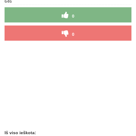
646
0
0
Iš viso ieškota: