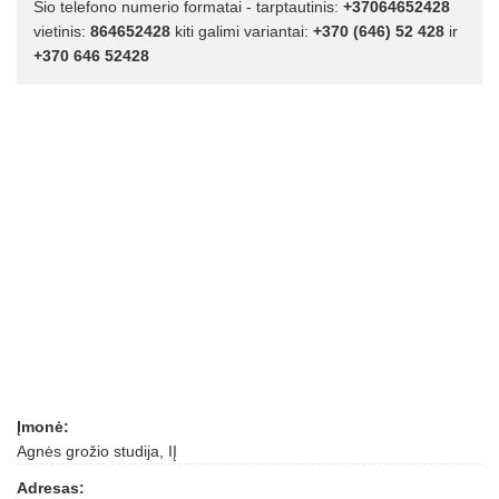
Šio telefono numerio formatai - tarptautinis:
+37064652428
vietinis:
864652428
kiti galimi variantai:
+370 (646) 52 428
ir
+370 646 52428
Įmonė:
Agnės grožio studija, IĮ
Adresas: