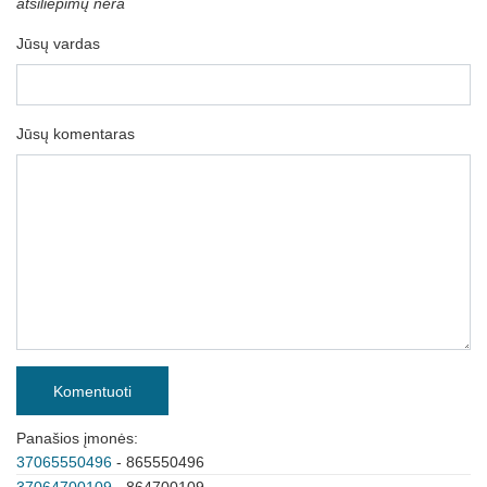
atsiliepimų nėra
Jūsų vardas
Jūsų komentaras
Komentuoti
Panašios įmonės:
37065550496
- 865550496