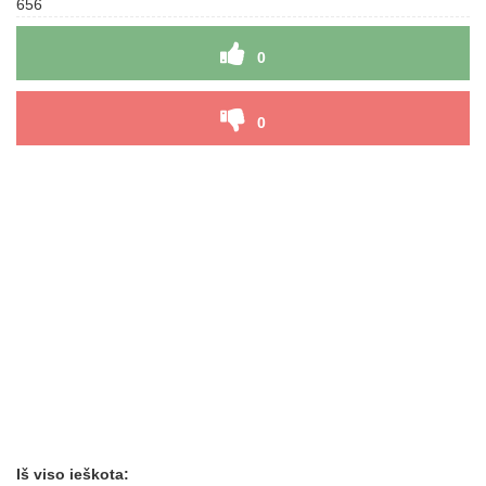
656
0
0
Iš viso ieškota: