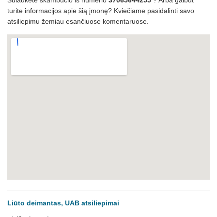
Sulaukėte skambučio iš numerio
37065644255
? Arba galbūt
turite informacijos apie šią įmonę? Kviečiame pasidalinti savo
atsiliepimu žemiau esančiuose komentaruose.
Liūto deimantas, UAB atsiliepimai