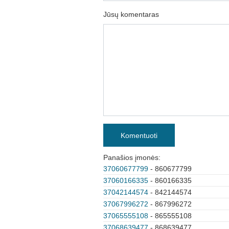
Jūsų komentaras
Komentuoti
Panašios įmonės:
37060677799
- 860677799
37060166335
- 860166335
37042144574
- 842144574
37067996272
- 867996272
37065555108
- 865555108
37068639477
- 868639477