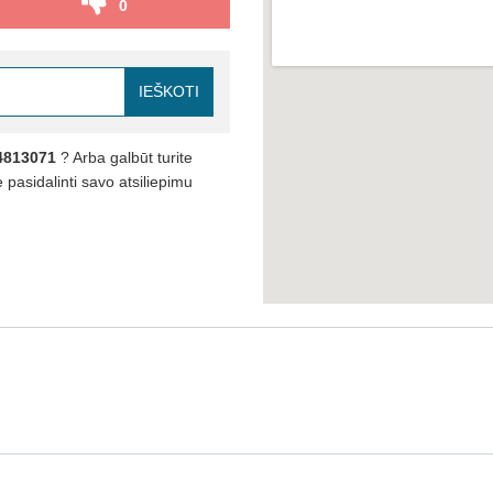
0
IEŠKOTI
4813071
? Arba galbūt turite
pasidalinti savo atsiliepimu