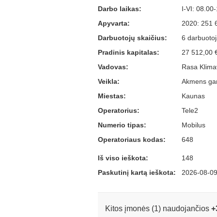
Darbo laikas:
I-VI: 08.00
Apyvarta:
2020: 251 
Darbuotojų skaičius:
6 darbuotoja
Pradinis kapitalas:
27 512,00 
Vadovas:
Rasa Klima
Veikla:
Akmens gam
Miestas:
Kaunas
Operatorius:
Tele2
Numerio tipas:
Mobilus
Operatoriaus kodas:
648
Iš viso ieškota:
148
Paskutinį kartą ieškota:
2026-08-09
Kitos įmonės (1) naudojančios
+