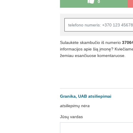
0
Sulaukėte skambučio iš numerio
3706
informacijos apie šią įmonę? Kviečiame 
žemiau esančiuose komentaruose.
Granika, UAB atsiliepimai
atsiliepimų nėra
Jūsų vardas