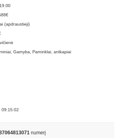
-19.00
688€
i (apdraustieji)
€
vičienė
iniai, Gamyba, Paminklai, antkapiai
 09:15:02
37064813071
numerį