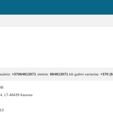
autinis:
+37064813071
vietinis:
864813071
kiti galimi variantai:
+370 (6
AB
164, LT-48439 Kaunas
13