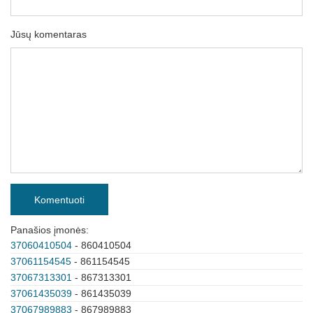
Jūsų komentaras
Komentuoti
Panašios įmonės:
37060410504
- 860410504
37061154545
- 861154545
37067313301
- 867313301
37061435039
- 861435039
37067989883
- 867989883