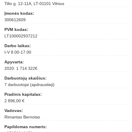
Tilto g. 12-11A, LT-01101 Vilnius
Įmonės kodas:
300612609
PVM kodas:
LT100002937212
Darbo laikas:
I-V 8.00-17.00
Apyvarta:
2020: 1 714 322€
Darbuotojų skaičius:
7 darbuotojai (apdraustieji)
Pradinis kapitalas:
2 896,00 €
Vadovas:
Rimantas Bernotas
Papildomas numeris: