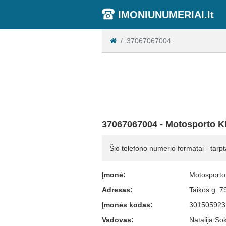
IMONIUNUMERIAI.lt
37067067004
37067067004 - Motosporto K
Šio telefono numerio formatai - tarpt
Įmonė:
Motosporto
Adresas:
Taikos g. 7
Įmonės kodas:
301505923
Vadovas:
Natalija So