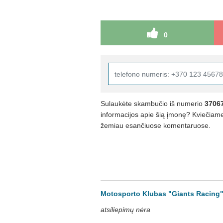
0
Sulaukėte skambučio iš numerio
3706
informacijos apie šią įmonę? Kviečiame 
žemiau esančiuose komentaruose.
Motosporto Klubas "Giants Racing" 
atsiliepimų nėra