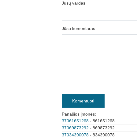
Jūsų vardas
Jūsų komentaras
Komentuoti
Panašios įmonės:
37061651268
- 861651268
37069873292
- 869873292
37034390078
- 834390078