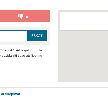
0
IEŠKOTI
7067004
? Arba galbūt turite
pasidalinti savo atsiliepimu
atsiliepimai