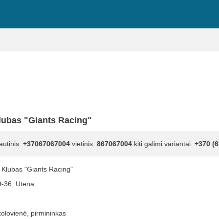
lubas "Giants Racing"
autinis:
+37067067004
vietinis:
867067004
kiti galimi variantai:
+370 (6
 Klubas "Giants Racing"
9-36, Utena
kolovienė, pirmininkas