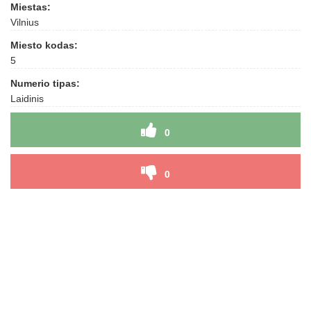
Miestas:
Vilnius
Miesto kodas:
5
Numerio tipas:
Laidinis
0
0