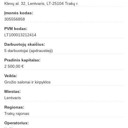
Klevų al. 32, Lentvaris, LT-25104 Trakų r.
Įmonės kodas:
305556858
PVM kodas:
LT100013212414
Darbuotojų skaičius:
5 darbuotojai (apdraustieji)
Pradinis kapitalas:
2 500,00 €
Veikla:
Grožio salonai ir kirpyklos
Miestas:
Lentvaris
Regionas:
Trakų rajonas
Operatorius: