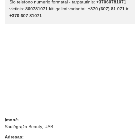
Šio telefono numerio formatai - tarptautinis:
+37060781071
vietinis:
860781071
kiti galimi variantai:
+370 (607) 81 071
ir
+370 607 81071
Įmonė:
Saulėgrąža Beauty, UAB
Adresas: