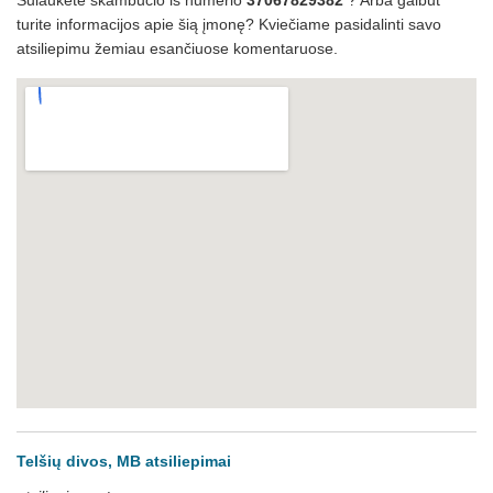
Sulaukėte skambučio iš numerio
37067829382
? Arba galbūt
turite informacijos apie šią įmonę? Kviečiame pasidalinti savo
atsiliepimu žemiau esančiuose komentaruose.
Telšių divos, MB atsiliepimai