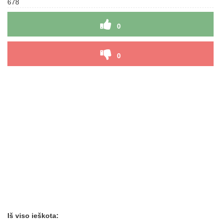
678
0
0
Iš viso ieškota: