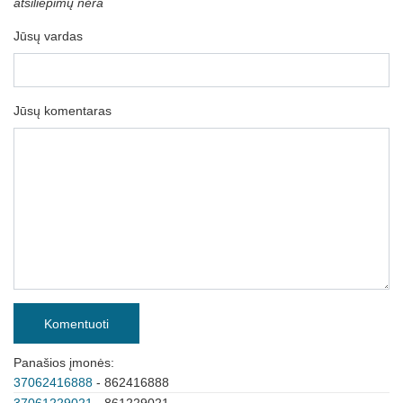
atsiliepimų nėra
Jūsų vardas
Jūsų komentaras
Komentuoti
Panašios įmonės:
37062416888
- 862416888