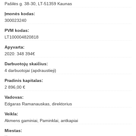
Pašilės g. 38-30, LT-51359 Kaunas
Įmonės kodas:
300023240
PVM kodas:
LT100004820818
Apyvarta:
2020: 348 394€
Darbuotojų skaičius:
4 darbuotojai (apdraustieji)
Pradinis kapitalas:
2 896,00 €
Vadovas:
Edgaras Ramanauskas, direktorius
Veikla:
Akmens gaminiai, Paminklai, antkapiai
Miestas: