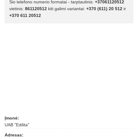
Šio telefono numerio formatai - tarptautinis:
+37061120512
vietinis:
861120512
kiti galimi variantai:
+370 (611) 20 512
ir
+370 611 20512
Įmonė:
UAB "Edilita"
Adresas: