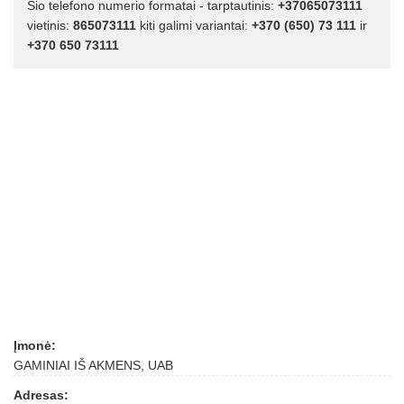
Šio telefono numerio formatai - tarptautinis:
+37065073111
vietinis:
865073111
kiti galimi variantai:
+370 (650) 73 111
ir
+370 650 73111
Įmonė:
GAMINIAI IŠ AKMENS, UAB
Adresas: