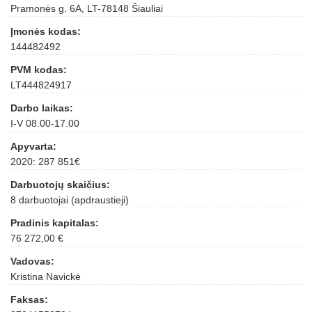
Pramonės g. 6A, LT-78148 Šiauliai
Įmonės kodas:
144482492
PVM kodas:
LT444824917
Darbo laikas:
I-V 08.00-17.00
Apyvarta:
2020: 287 851€
Darbuotojų skaičius:
8 darbuotojai (apdraustieji)
Pradinis kapitalas:
76 272,00 €
Vadovas:
Kristina Navickė
Faksas: