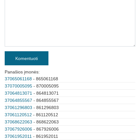
Komentuoti
Panašios įmonės:
37065061168
- 865061168
37070005095
- 870005095
37064813071
- 864813071
37064855567
- 864855567
37061296803
- 861296803
37061120512
- 861120512
37068622063
- 868622063
37067926006
- 867926006
37061952011
- 861952011