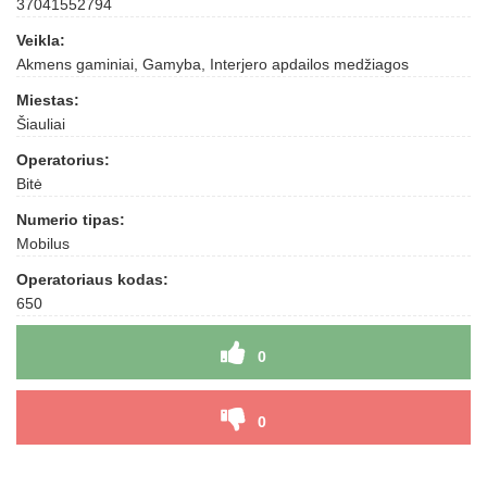
37041552794
Veikla:
Akmens gaminiai, Gamyba, Interjero apdailos medžiagos
Miestas:
Šiauliai
Operatorius:
Bitė
Numerio tipas:
Mobilus
Operatoriaus kodas:
650
0
0