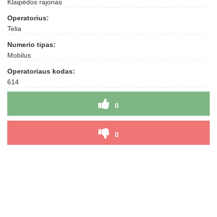
Klaipėdos rajonas
Operatorius:
Telia
Numerio tipas:
Mobilus
Operatoriaus kodas:
614
0
0