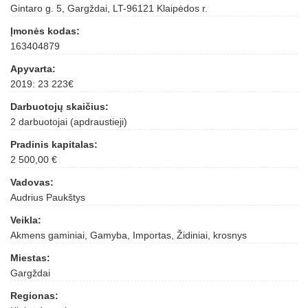
Gintaro g. 5, Gargždai, LT-96121 Klaipėdos r.
Įmonės kodas:
163404879
Apyvarta:
2019: 23 223€
Darbuotojų skaičius:
2 darbuotojai (apdraustieji)
Pradinis kapitalas:
2 500,00 €
Vadovas:
Audrius Paukštys
Veikla:
Akmens gaminiai, Gamyba, Importas, Židiniai, krosnys
Miestas:
Gargždai
Regionas: