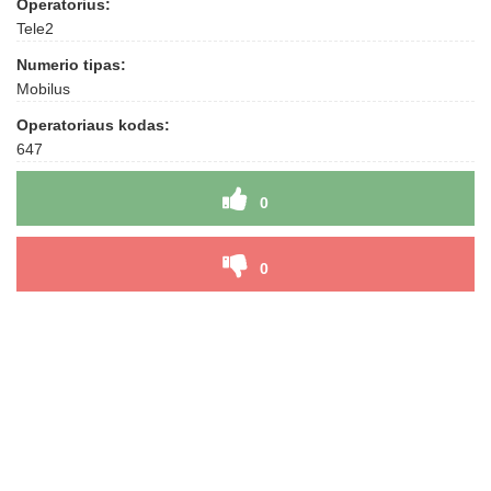
Operatorius:
Tele2
Numerio tipas:
Mobilus
Operatoriaus kodas:
647
0
0