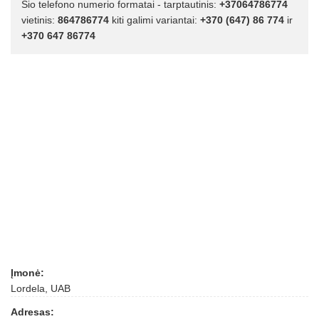
Šio telefono numerio formatai - tarptautinis:
+37064786774
vietinis:
864786774
kiti galimi variantai:
+370 (647) 86 774
ir
+370 647 86774
Įmonė:
Lordela, UAB
Adresas: