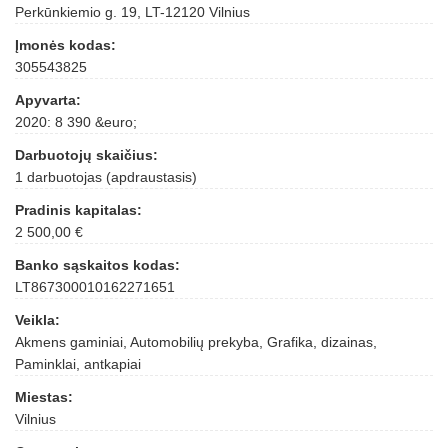
Perkūnkiemio g. 19, LT-12120 Vilnius
Įmonės kodas:
305543825
Apyvarta:
2020: 8 390 &euro;
Darbuotojų skaičius:
1 darbuotojas (apdraustasis)
Pradinis kapitalas:
2 500,00 €
Banko sąskaitos kodas:
LT867300010162271651
Veikla:
Akmens gaminiai, Automobilių prekyba, Grafika, dizainas,
Paminklai, antkapiai
Miestas:
Vilnius