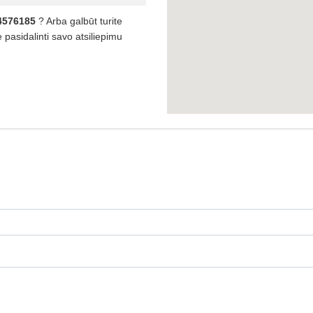
4576185
? Arba galbūt turite
pasidalinti savo atsiliepimu