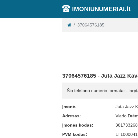
IMONIUNUMERIAI.lt
37064576185
37064576185 - Juta Jazz Ka
Šio telefono numerio formatai - tarpt
Įmonė:
Juta Jazz 
Adresas:
Vlado Drėmo
Įmonės kodas:
301733268
PVM kodas:
LT1000041