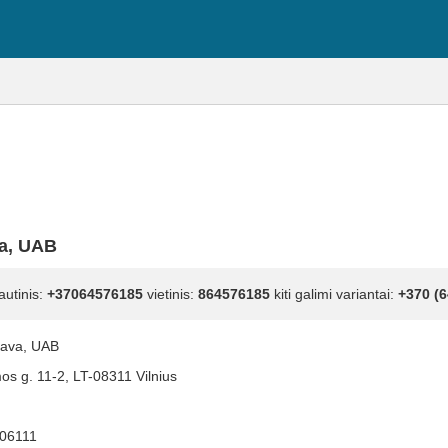
va, UAB
autinis:
+37064576185
vietinis:
864576185
kiti galimi variantai:
+370 (6
Kava, UAB
s g. 11-2, LT-08311 Vilnius
06111