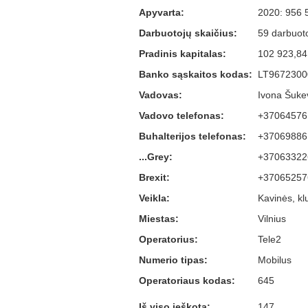
Apyvarta:
2020: 956 
Darbuotojų skaičius:
59 darbuoto
Pradinis kapitalas:
102 923,84
Banko sąskaitos kodas:
LT9672300
Vadovas:
Ivona Šukev
Vadovo telefonas:
+37064576
Buhalterijos telefonas:
+37069886
...Grey:
+37063322
Brexit:
+37065257
Veikla:
Kavinės, kl
Miestas:
Vilnius
Operatorius:
Tele2
Numerio tipas:
Mobilus
Operatoriaus kodas:
645
Iš viso ieškota:
147