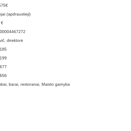
575€
jai (apdraustieji)
 €
00004467272
ič, direktorė
185
199
677
656
ubai, barai, restoranai, Maisto gamyba