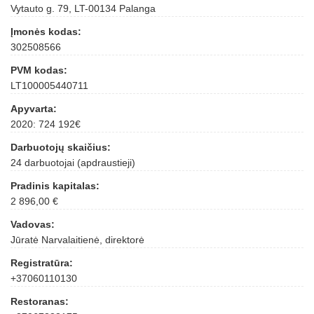
Vytauto g. 79, LT-00134 Palanga
Įmonės kodas:
302508566
PVM kodas:
LT100005440711
Apyvarta:
2020: 724 192€
Darbuotojų skaičius:
24 darbuotojai (apdraustieji)
Pradinis kapitalas:
2 896,00 €
Vadovas:
Jūratė Narvalaitienė, direktorė
Registratūra:
+37060110130
Restoranas: