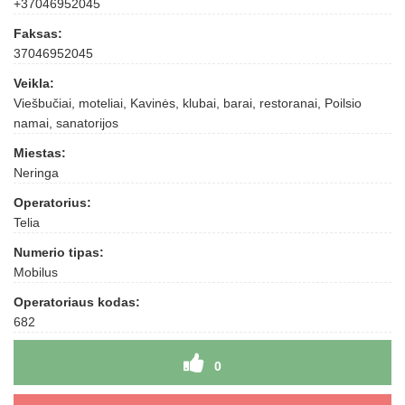
+37046952045
Faksas:
37046952045
Veikla:
Viešbučiai, moteliai, Kavinės, klubai, barai, restoranai, Poilsio
namai, sanatorijos
Miestas:
Neringa
Operatorius:
Telia
Numerio tipas:
Mobilus
Operatoriaus kodas:
682
0