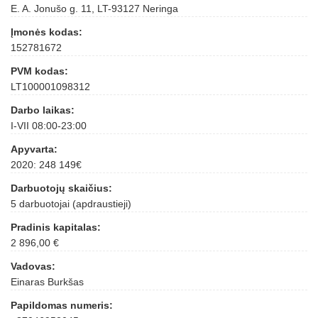
E. A. Jonušo g. 11, LT-93127 Neringa
Įmonės kodas:
152781672
PVM kodas:
LT100001098312
Darbo laikas:
I-VII 08:00-23:00
Apyvarta:
2020: 248 149€
Darbuotojų skaičius:
5 darbuotojai (apdraustieji)
Pradinis kapitalas:
2 896,00 €
Vadovas:
Einaras Burkšas
Papildomas numeris: