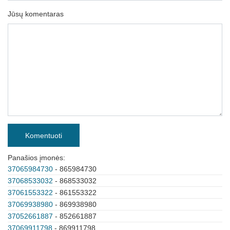
Jūsų komentaras
Komentuoti
Panašios įmonės:
37065984730
- 865984730
37068533032
- 868533032
37061553322
- 861553322
37069938980
- 869938980
37052661887
- 852661887
37069911798
- 869911798