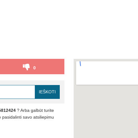
0
IEŠKOTI
5812424
? Arba galbūt turite
pasidalinti savo atsiliepimu