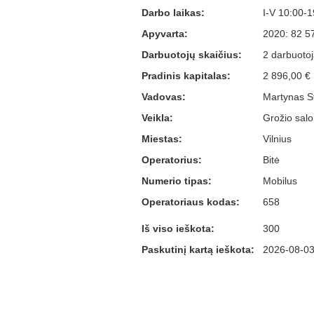
Darbo laikas:
I-V 10:00-1
Apyvarta:
2020: 82 5
Darbuotojų skaičius:
2 darbuotoja
Pradinis kapitalas:
2 896,00 €
Vadovas:
Martynas S
Veikla:
Grožio salon
Miestas:
Vilnius
Operatorius:
Bitė
Numerio tipas:
Mobilus
Operatoriaus kodas:
658
Iš viso ieškota:
300
Paskutinį kartą ieškota:
2026-08-03