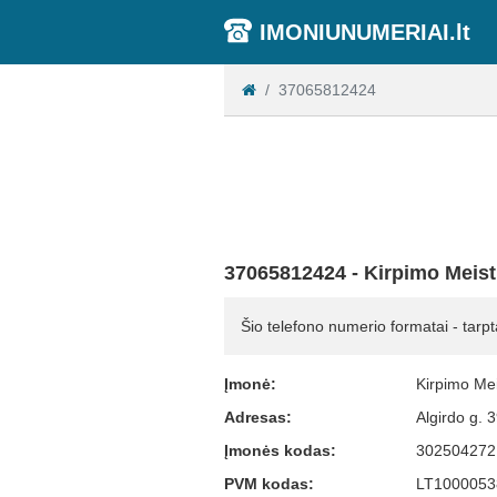
IMONIUNUMERIAI.lt
37065812424
37065812424 - Kirpimo Meist
Šio telefono numerio formatai - tarpt
Įmonė:
Kirpimo Mei
Adresas:
Algirdo g. 
Įmonės kodas:
302504272
PVM kodas:
LT1000053