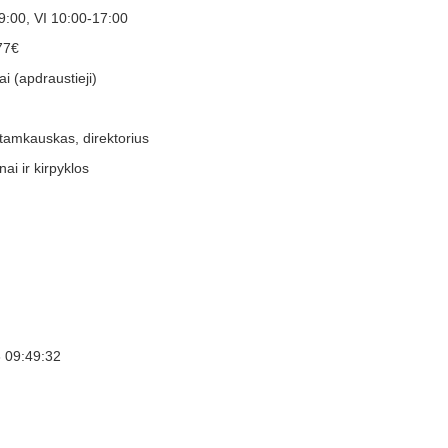
9:00, VI 10:00-17:00
77€
i (apdraustieji)
tamkauskas, direktorius
ai ir kirpyklos
 09:49:32