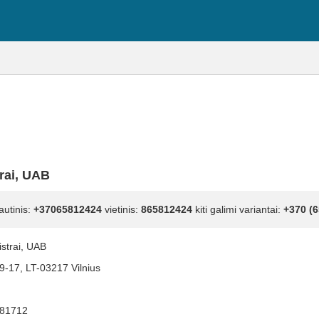
rai, UAB
autinis:
+37065812424
vietinis:
865812424
kiti galimi variantai:
+370 (6
strai, UAB
39-17, LT-03217 Vilnius
81712