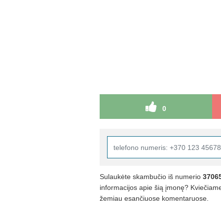
0
Sulaukėte skambučio iš numerio
3706
informacijos apie šią įmonę? Kviečiame 
žemiau esančiuose komentaruose.