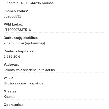
I. Kanto g. 18, LT-44296 Kaunas
Įmonės kodas:
302086531
PVM kodas:
LT100007837516
Darbuotojų skaičius:
2 darbuotojai (apdraustieji)
Pradinis kapitalas:
2 896,20 €
Vadovas:
Jolanta Valasevičienė, direktorius
Veikla:
Grožio salonai ir kirpyklos
Miestas:
Kaunas
Operatorius: